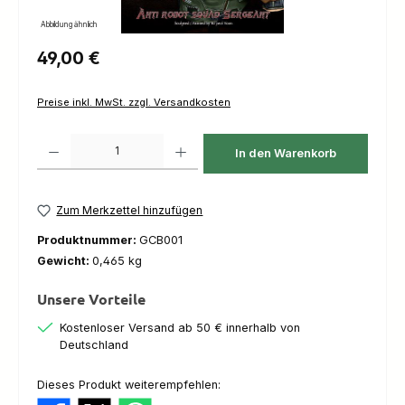
Abbildung ähnlich
Regulärer Preis:
49,00 €
Preise inkl. MwSt. zzgl. Versandkosten
Produkt Anzahl: Gib den gewünschten Wert ein oder benutze die Schaltfl
In den Warenkorb
Zum Merkzettel hinzufügen
Produktnummer:
GCB001
Gewicht:
0,465 kg
Unsere Vorteile
Kostenloser Versand ab 50 € innerhalb von
Deutschland
Dieses Produkt weiterempfehlen: