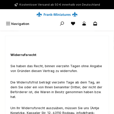
Zum Hauptinhalt springen
Kostenloser Versand ab 50 € innerhalb von Deutschland
Du hast 0 Produkte auf 
Navigation
0,00 €
Widerrufsrecht
Sie haben das Recht, binnen vierzehn Tagen ohne Angabe
von Gründen diesen Vertrag zu widerrufen.
Die Widerrufsfrist beträgt vierzehn Tage ab dem Tag, an
dem Sie oder ein von Ihnen benannter Dritter, der nicht der
Beförderer ist, die Waren in Besitz genommen haben bzw.
hat.
Um Ihr Widerrufsrecht auszuüben, müssen Sie uns (Antje
Konetzke, Kasseler Str. 12, 63110 Rodgau, info@frank-