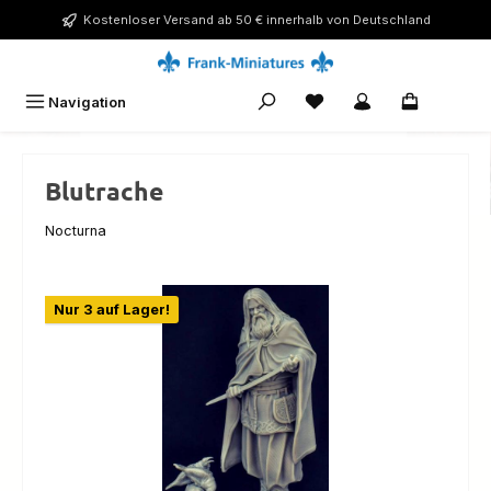
Zum Hauptinhalt springen
Kostenloser Versand ab 50 € innerhalb von Deutschland
Navigation
0,00 €
Blutrache
Nocturna
Bildergalerie überspringen
Nur 3 auf Lager!