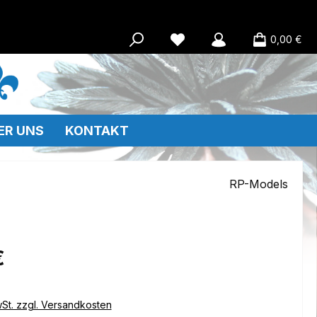
0,00 €
ER UNS
KONTAKT
RP-Models
eis:
€
wSt. zzgl. Versandkosten