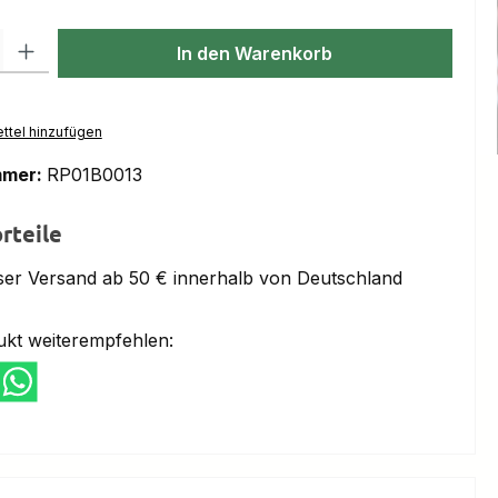
l: Gib den gewünschten Wert ein oder benutze die Schaltflächen um
In den Warenkorb
ttel hinzufügen
mmer:
RP01B0013
rteile
ser Versand ab 50 € innerhalb von Deutschland
ukt weiterempfehlen: