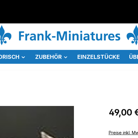
ORISCH
ZUBEHÖR
EINZELSTÜCKE
ÜB
Regulärer Pr
49,00 
Preise inkl. M