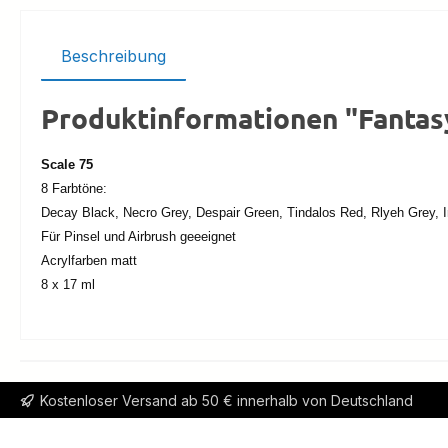
Beschreibung
Produktinformationen "Fantas
Scale 75
8 Farbtöne:
Decay Black, Necro Grey, Despair Green, Tindalos Red, Rlyeh Grey, I
Für Pinsel und Airbrush geeeignet
Acrylfarben matt
8 x 17 ml
Kostenloser Versand ab 50 € innerhalb von Deutschland