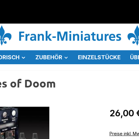
ORISCH
ZUBEHÖR
EINZELSTÜCKE
ÜB
es of Doom
Regulärer Pr
26,00 
Preise inkl. M