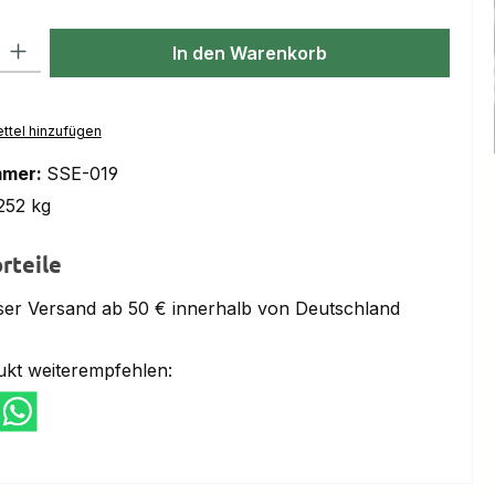
l: Gib den gewünschten Wert ein oder benutze die Schaltflächen um
In den Warenkorb
ttel hinzufügen
mmer:
SSE-019
252 kg
rteile
ser Versand ab 50 € innerhalb von Deutschland
ukt weiterempfehlen: