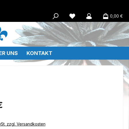
0,00 €
ER UNS
KONTAKT
eis:
€
wSt. zzgl. Versandkosten