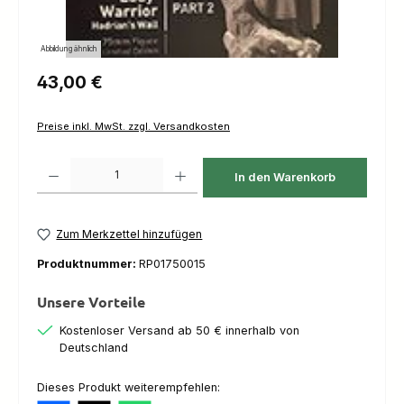
Abbildung ähnlich
Regulärer Preis:
43,00 €
Preise inkl. MwSt. zzgl. Versandkosten
Produkt Anzahl: Gib den gewünschten Wert ein oder benutze die Schaltfl
In den Warenkorb
Zum Merkzettel hinzufügen
Produktnummer:
RP01750015
Unsere Vorteile
Kostenloser Versand ab 50 € innerhalb von
Deutschland
Dieses Produkt weiterempfehlen: