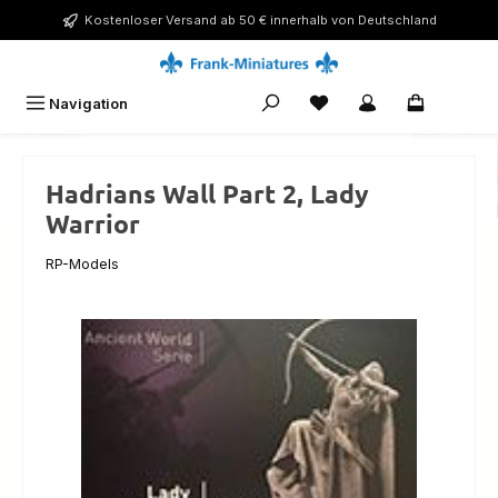
Zum Hauptinhalt springen
Kostenloser Versand ab 50 € innerhalb von Deutschland
Navigation
0,00 €
Hadrians Wall Part 2, Lady
Warrior
RP-Models
Bildergalerie überspringen