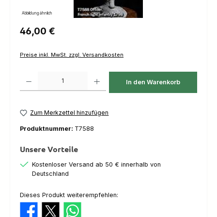
Abbildung ähnlich
Regulärer Preis:
46,00 €
Preise inkl. MwSt. zzgl. Versandkosten
Produkt Anzahl: Gib den gewünschten Wert ein oder benutze die Schaltfl
In den Warenkorb
Zum Merkzettel hinzufügen
Produktnummer:
T7588
Unsere Vorteile
Kostenloser Versand ab 50 € innerhalb von
Deutschland
Dieses Produkt weiterempfehlen: