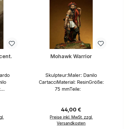
cent.
Mohawk Warrior
uardo
Skulpteur:Maler: Danilo
ilo
CartacciMaterial: ResinGröße:
:
75 mmTeile:
00 mm
eis:
Regulärer Preis:
44,00 €
gl.
Preise inkl. MwSt. zzgl.
Versandkosten