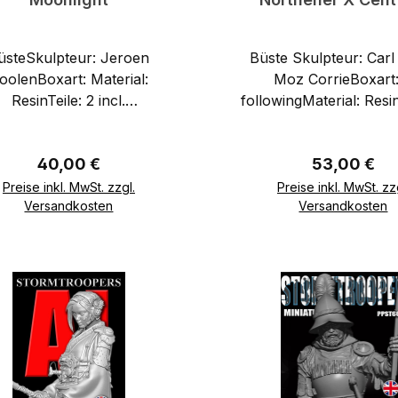
üsteSkulpteur: Jeroen
Büste Skulpteur: Carl Reid /
oolenBoxart: Material:
Moz CorrieBoxart:
ResinTeile: 2 incl.
followingMaterial: Resi
pperwireScale: 180mm
1/9
Regulärer Preis:
Regulärer Pr
40,00 €
53,00 €
Preise inkl. MwSt. zzgl.
Preise inkl. MwSt. zz
Versandkosten
Versandkosten
In den Warenkorb
In den Warenkor