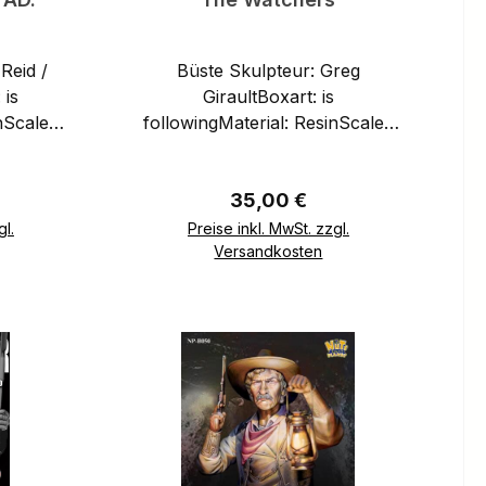
Büste Skulpteur: Greg
 is
GiraultBoxart: is
nScale :
followingMaterial: ResinScale :
1/9
eis:
Regulärer Preis:
35,00 €
gl.
Preise inkl. MwSt. zzgl.
Versandkosten
b
In den Warenkorb