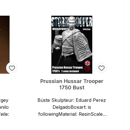
b
In den Warenkorb
Prussian Hussar Trooper
1750 Bust
rgey
Büste Skulpteur: Eduard Perez
nilo
DelgadoBoxart: is
nTeile:
followingMaterial: ResinScale :
1/9Contains two heads