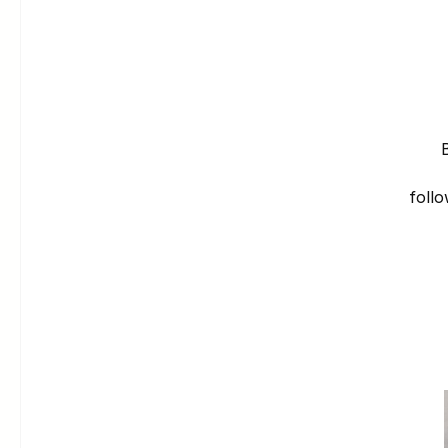
Büs
follo