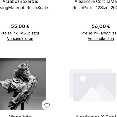
AcrabuzBoxart: is
Alexandre CortinaMat
wingMaterial: ResinScale :
ResinParts: 12Size: 
1/9
Regulärer Preis:
Regulärer Pr
55,00 €
56,00 €
Preise inkl. MwSt. zzgl.
Preise inkl. MwSt. zz
Versandkosten
Versandkosten
In den Warenkorb
In den Warenkor
Moonlight
Northener X Cent