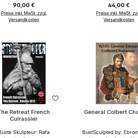
Regulärer Preis:
Regulärer Pr
90,00 €
44,00 €
Preise inkl. MwSt. zzgl.
Preise inkl. MwSt. zz
Versandkosten
Versandkosten
In den Warenkorb
In den Warenkor
The Retreat French
General Colbert Ch
Cuirassier
ste Skulpteur: Rafa
BustSculpted by: Ebroi