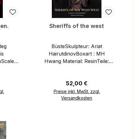
cen.
Sheriffs of the west
BüsteSkulpteur: Ariat
is
HairutdinovBoxart : MH
nScale :
Hwang Material: ResinTeile:
71/10 scale
eis:
Regulärer Preis:
52,00 €
gl.
Preise inkl. MwSt. zzgl.
Versandkosten
b
In den Warenkorb