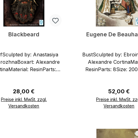
Blackbeard
Eugene De Beauha
efSculpted by: Anastasiya
BustSculpted by: Ebroi
rozhnaBoxart: Alexandre
Alexandre CortinaMat
tinaMaterial: ResinParts:
ResinParts: 8Size: 
6Size: 250 mm
Regulärer Preis:
Regulärer Pr
28,00 €
52,00 €
Preise inkl. MwSt. zzgl.
Preise inkl. MwSt. zz
Versandkosten
Versandkosten
In den Warenkorb
In den Warenkor