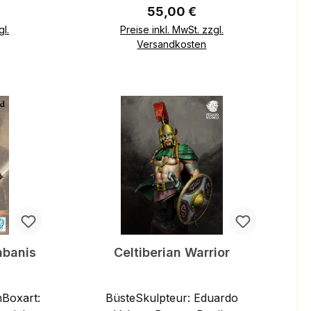
eis:
Regulärer Preis:
55,00 €
gl.
Preise inkl. MwSt. zzgl.
Versandkosten
b
In den Warenkorb
abanis
Celtiberian Warrior
nBoxart:
BüsteSkulpteur: Eduardo