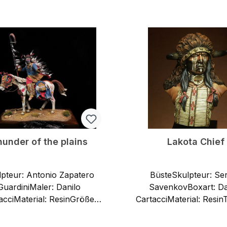
In den Warenkorb
In den Warenkor
hunder of the plains
Lakota Chief
lpteur: Antonio Zapatero
BüsteSkulpteur: Se
GuardiniMaler: Danilo
SavenkovBoxart: Da
acciMaterial: ResinGröße:
CartacciMaterial: Resi
75 mmTeile: