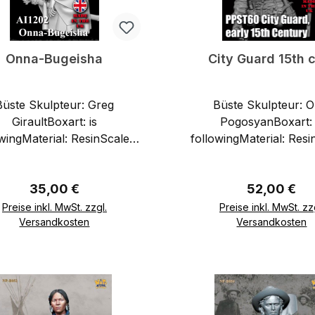
Onna-Bugeisha
City Guard 15th 
te Skulpteur: Greg
Büste Skulpteur: Oleg
GiraultBoxart: is
PogosyanBoxart: 
wingMaterial: ResinScale :
followingMaterial: Resi
1/9
1/9
Regulärer Preis:
Regulärer Pr
35,00 €
52,00 €
Preise inkl. MwSt. zzgl.
Preise inkl. MwSt. zz
Versandkosten
Versandkosten
In den Warenkorb
In den Warenkor