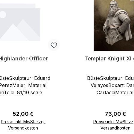
Highlander Officer
Templar Knight XI 
üsteSkulpteur: Eduard
BüsteSkulpteur: Ed
PerezMaler: Material:
VelayosBoxart: Dan
sinTeile: 81/10 scale
CartacciMaterial
ResinParts:Size: 2
Regulärer Preis:
Regulärer Pr
52,00 €
73,00 €
Preise inkl. MwSt. zzgl.
Preise inkl. MwSt. zz
Versandkosten
Versandkosten