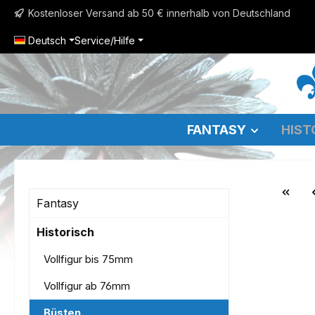
Kostenloser Versand ab 50 € innerhalb von Deutschland
m Hauptinhalt springen
Zur Suche springen
Zur Hauptnavigation springen
Deutsch
Service/Hilfe
FANTASY
HIST
Fantasy
Historisch
Vollfigur bis 75mm
Vollfigur ab 76mm
Büsten