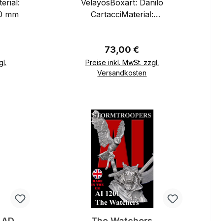
erial:
VelayosBoxart: Danilo
200 mm
CartacciMaterial:
ResinParts:Size: 200 mm
eis:
Regulärer Preis:
73,00 €
gl.
Preise inkl. MwSt. zzgl.
Versandkosten
b
In den Warenkorb
 AD.
The Watchers