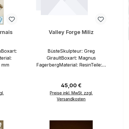
rnais
Valley Forge Miliz
nBoxart:
BüsteSkulpteur: Greg
erial:
GiraultBoxart: Magnus
200 mm
FagerbergMaterial: ResinTeile: 8
incl. 2 different headsScale:
180mm
eis:
Regulärer Preis:
45,00 €
gl.
Preise inkl. MwSt. zzgl.
Versandkosten
b
In den Warenkorb